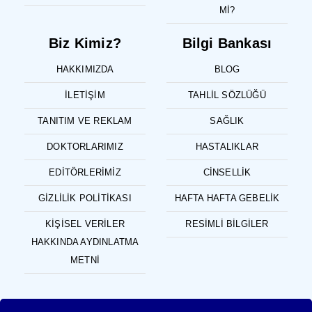
MI?
Biz Kimiz?
Bilgi Bankası
HAKKIMIZDA
BLOG
İLETIŞIM
TAHLIL SÖZLÜĞÜ
TANITIM VE REKLAM
SAĞLIK
DOKTORLARIMIZ
HASTALIKLAR
EDITÖRLERIMIZ
CINSELLIK
GIZLILIK POLITIKASI
HAFTA HAFTA GEBELIK
KIŞISEL VERILER
RESIMLI BILGILER
HAKKINDA AYDINLATMA
METNI