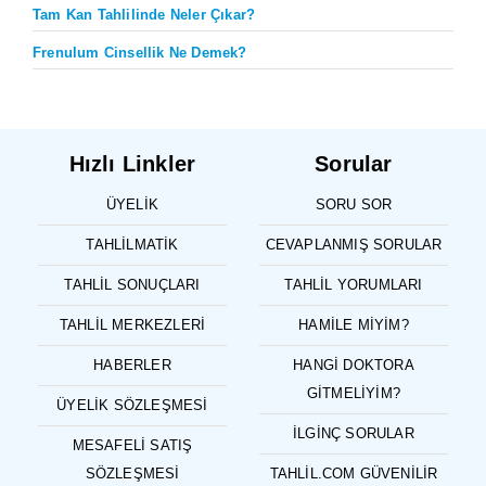
Tam Kan Tahlilinde Neler Çıkar?
Frenulum Cinsellik Ne Demek?
Hızlı Linkler
Sorular
ÜYELIK
SORU SOR
TAHLILMATIK
CEVAPLANMIŞ SORULAR
TAHLIL SONUÇLARI
TAHLIL YORUMLARI
TAHLIL MERKEZLERI
HAMILE MIYIM?
HABERLER
HANGI DOKTORA
GITMELIYIM?
ÜYELIK SÖZLEŞMESI
İLGINÇ SORULAR
MESAFELI SATIŞ
SÖZLEŞMESI
TAHLIL.COM GÜVENILIR