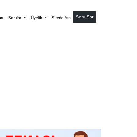
Soru Sor
rı
Sorular
Üyelik
Sitede Ara