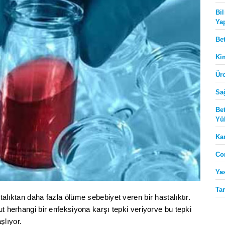
Bi
Ya
Be
Ki
Ür
Sa
Be
Yü
Ka
Co
Ya
Ta
talıktan daha fazla ölüme sebebiyet veren bir hastalıktır.
ut herhangi bir enfeksiyona karşı tepki veriyorve bu tepki
şlıyor.