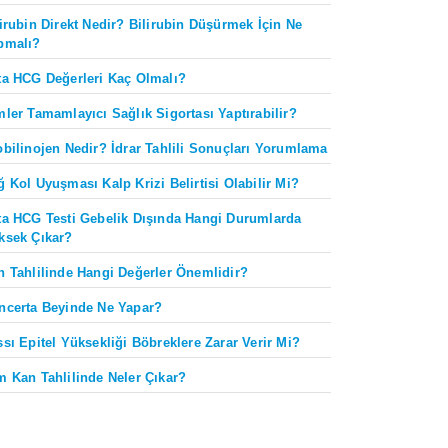
lirubin Direkt Nedir? Bilirubin Düşürmek İçin Ne
pmalı?
ta HCG Değerleri Kaç Olmalı?
mler Tamamlayıcı Sağlık Sigortası Yaptırabilir?
obilinojen Nedir? İdrar Tahlili Sonuçları Yorumlama
ğ Kol Uyuşması Kalp Krizi Belirtisi Olabilir Mi?
ta HCG Testi Gebelik Dışında Hangi Durumlarda
ksek Çıkar?
n Tahlilinde Hangi Değerler Önemlidir?
ncerta Beyinde Ne Yapar?
ssı Epitel Yüksekliği Böbreklere Zarar Verir Mi?
m Kan Tahlilinde Neler Çıkar?