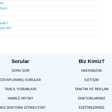
ler
rtıyor
erdir?
tisi Mi?
Sorular
Biz Kimiz?
SORU SOR
HAKKIMIZDA
CEVAPLANMIŞ SORULAR
İLETIŞIM
TAHLIL YORUMLARI
TANITIM VE REKLAM
HAMILE MIYIM?
DOKTORLARIMIZ
NGI DOKTORA GITMELIYIM?
EDITÖRLERIMIZ