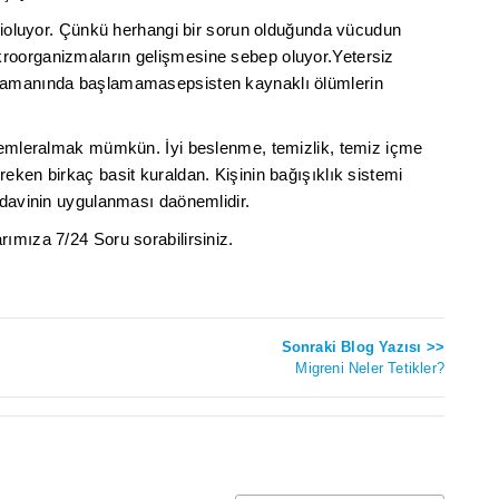
ilioluyor. Çünkü herhangi bir sorun olduğunda vücudun
roorganizmaların gelişmesine sebep oluyor.Yetersiz
 zamanında başlamamasepsisten kaynaklı ölümlerin
nlemleralmak mümkün. İyi beslenme, temizlik, temiz içme
eken birkaç basit kuraldan. Kişinin bağışıklık sistemi
tedavinin uygulanması daönemlidir.
ımıza 7/24 Soru sorabilirsiniz.
Sonraki Blog Yazısı >>
Migreni Neler Tetikler?