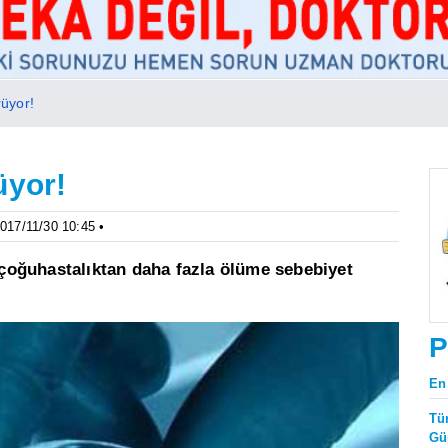
rüyor!
üyor!
2017/11/30 10:45 •
t çoğuhastalıktan daha fazla ölüme sebebiyet
P
En
Tü
Gü