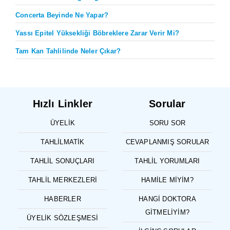
Concerta Beyinde Ne Yapar?
Yassı Epitel Yüksekliği Böbreklere Zarar Verir Mi?
Tam Kan Tahlilinde Neler Çıkar?
Hızlı Linkler
Sorular
ÜYELIK
SORU SOR
TAHLILMATIK
CEVAPLANMIŞ SORULAR
TAHLIL SONUÇLARI
TAHLIL YORUMLARI
TAHLIL MERKEZLERI
HAMILE MIYIM?
HABERLER
HANGI DOKTORA
GITMELIYIM?
ÜYELIK SÖZLEŞMESI