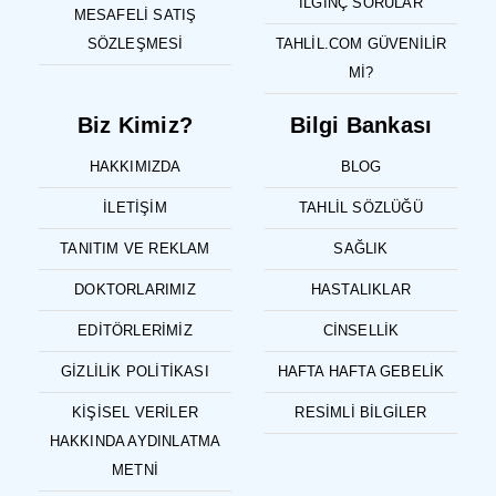
İLGINÇ SORULAR
MESAFELI SATIŞ
SÖZLEŞMESI
TAHLIL.COM GÜVENILIR
MI?
Biz Kimiz?
Bilgi Bankası
HAKKIMIZDA
BLOG
İLETIŞIM
TAHLIL SÖZLÜĞÜ
TANITIM VE REKLAM
SAĞLIK
DOKTORLARIMIZ
HASTALIKLAR
EDITÖRLERIMIZ
CINSELLIK
GIZLILIK POLITIKASI
HAFTA HAFTA GEBELIK
KIŞISEL VERILER
RESIMLI BILGILER
HAKKINDA AYDINLATMA
METNI