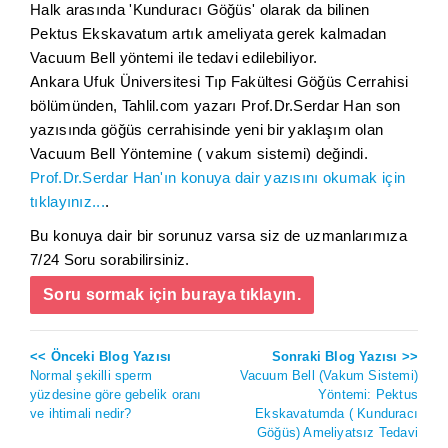
Halk arasında 'Kunduracı Göğüs' olarak da bilinen
Pektus Ekskavatum artık ameliyata gerek kalmadan
Vacuum Bell yöntemi ile tedavi edilebiliyor.
Ankara Ufuk Üniversitesi Tıp Fakültesi Göğüs Cerrahisi
bölümünden, Tahlil.com yazarı Prof.Dr.Serdar Han son
yazısında göğüs cerrahisinde yeni bir yaklaşım olan
Vacuum Bell Yöntemine ( vakum sistemi) değindi.
Prof.Dr.Serdar Han'ın konuya dair yazısını okumak için
tıklayınız...
.
Bu konuya dair bir sorunuz varsa siz de uzmanlarımıza
7/24 Soru sorabilirsiniz.
Soru sormak için buraya tıklayın.
<< Önceki Blog Yazısı
Sonraki Blog Yazısı >>
Normal şekilli sperm
Vacuum Bell (Vakum Sistemi)
yüzdesine göre gebelik oranı
Yöntemi: Pektus
ve ihtimali nedir?
Ekskavatumda ( Kunduracı
Göğüs) Ameliyatsız Tedavi