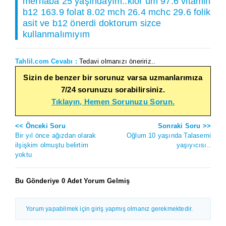
merhaba 25 yaşındayım..klor um 97.6 vitamin
b12 163.9 folat 8.02 mch 26.4 mchc 29.6 folik
asit ve b12 önerdi doktorum sizce
kullanmalımıyım
Tahlil.com Cevabı :
Tedavi olmanızı öneririz..
Sizin de benzer bir sorunuz varsa uzmanlarımıza
7/24 sorunuzu sorabilirsiniz.
Tıklayın, Hemen Sorunuzu Sorun.
<< Önceki Soru
Sonraki Soru >>
Bir yıl önce ağızdan olarak
Oğlum 10 yaşında Talasemi
ilşişkim olmuştu belirtim
yaşıyıcısı..
yoktu
Bu Gönderiye 0 Adet Yorum Gelmiş
Yorum yapabilmek için giriş yapmış olmanız gerekmektedir.