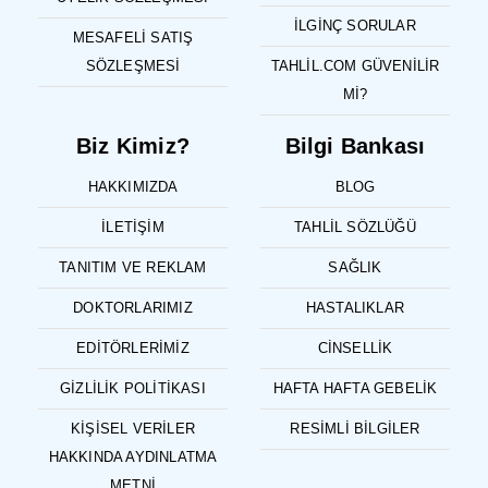
İLGINÇ SORULAR
MESAFELI SATIŞ
SÖZLEŞMESI
TAHLIL.COM GÜVENILIR
MI?
Biz Kimiz?
Bilgi Bankası
HAKKIMIZDA
BLOG
İLETIŞIM
TAHLIL SÖZLÜĞÜ
TANITIM VE REKLAM
SAĞLIK
DOKTORLARIMIZ
HASTALIKLAR
EDITÖRLERIMIZ
CINSELLIK
GIZLILIK POLITIKASI
HAFTA HAFTA GEBELIK
KIŞISEL VERILER
RESIMLI BILGILER
HAKKINDA AYDINLATMA
METNI