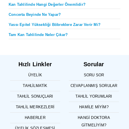
Kan Tahlilinde Hangi Değerler Önemlidir?
Concerta Beyinde Ne Yapar?
Yassı Epitel Yüksekliği Böbreklere Zarar Verir Mi?
Tam Kan Tahlilinde Neler Çıkar?
Hızlı Linkler
Sorular
ÜYELIK
SORU SOR
TAHLILMATIK
CEVAPLANMIŞ SORULAR
TAHLIL SONUÇLARI
TAHLIL YORUMLARI
TAHLIL MERKEZLERI
HAMILE MIYIM?
HABERLER
HANGI DOKTORA
GITMELIYIM?
ÜYELIK SÖZLEŞMESI