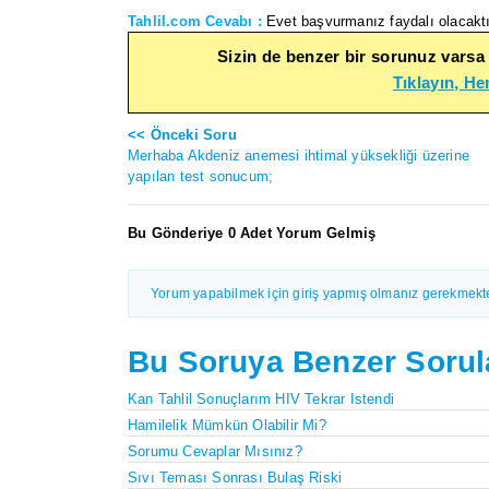
Tahlil.com Cevabı :
Evet başvurmanız faydalı olacaktı
Sizin de benzer bir sorunuz varsa
Tıklayın, H
<< Önceki Soru
Merhaba Akdeniz anemesi ihtimal yüksekliği üzerine
yapılan test sonucum;
Bu Gönderiye 0 Adet Yorum Gelmiş
Yorum yapabilmek için giriş yapmış olmanız gerekmekte
Bu Soruya Benzer Sorul
Kan Tahlil Sonuçlarım HIV Tekrar Istendi
Hamilelik Mümkün Olabilir Mi?
Sorumu Cevaplar Mısınız?
Sıvı Teması Sonrası Bulaş Riski