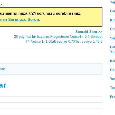
Ya
r..
Be
 uzmanlarımıza 7/24 sorunuzu sorabilirsiniz.
emen Sorunuzu Sorun.
Ki
Ür
Sonraki Soru >>
26 yaşında bir bayanm.Progesteron Netice1= 0,4 Serbest
Sa
T4 Netice 1=1.00alt seviye 0.70/üst seviye 1.48 ?
Be
Yü
Ka
dir.
Co
Ya
ar
Ta
Fr