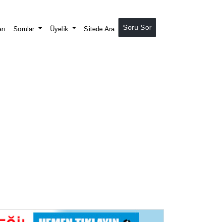
Soru Sor
rı
Sorular
Üyelik
Sitede Ara