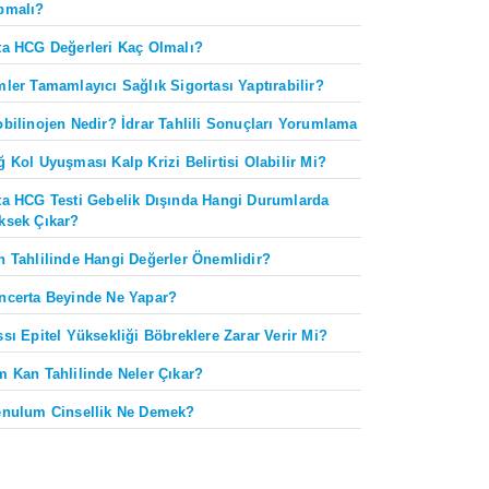
pmalı?
ta HCG Değerleri Kaç Olmalı?
mler Tamamlayıcı Sağlık Sigortası Yaptırabilir?
obilinojen Nedir? İdrar Tahlili Sonuçları Yorumlama
ğ Kol Uyuşması Kalp Krizi Belirtisi Olabilir Mi?
ta HCG Testi Gebelik Dışında Hangi Durumlarda
ksek Çıkar?
n Tahlilinde Hangi Değerler Önemlidir?
ncerta Beyinde Ne Yapar?
ssı Epitel Yüksekliği Böbreklere Zarar Verir Mi?
m Kan Tahlilinde Neler Çıkar?
enulum Cinsellik Ne Demek?