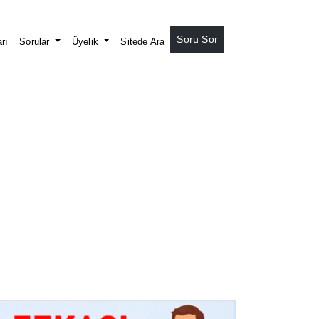
Soru Sor
rı
Sorular
Üyelik
Sitede Ara