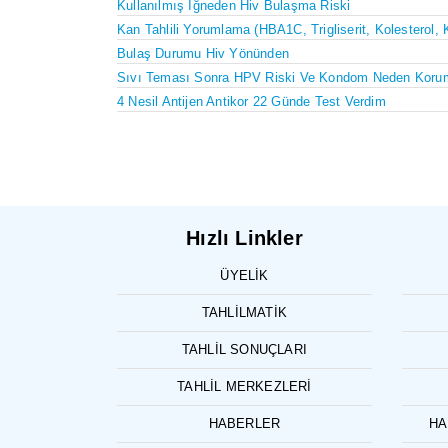
Kullanılmış Iğneden Hiv Bulaşma Riski
Kan Tahlili Yorumlama (HBA1C, Trigliserit, Kolesterol, 
Bulaş Durumu Hiv Yönünden
Sıvı Teması Sonra HPV Riski Ve Kondom Neden Koru
4 Nesil Antijen Antikor 22 Günde Test Verdim
Hızlı Linkler
ÜYELIK
TAHLILMATIK
TAHLIL SONUÇLARI
TAHLIL MERKEZLERI
HABERLER
HA