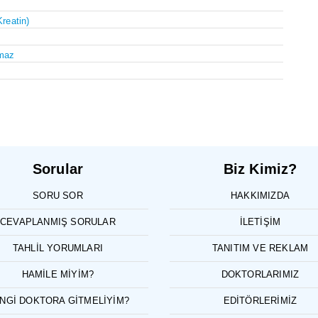
Kreatin)
maz
Sorular
Biz Kimiz?
SORU SOR
HAKKIMIZDA
CEVAPLANMIŞ SORULAR
İLETIŞIM
TAHLIL YORUMLARI
TANITIM VE REKLAM
HAMILE MIYIM?
DOKTORLARIMIZ
NGI DOKTORA GITMELIYIM?
EDITÖRLERIMIZ