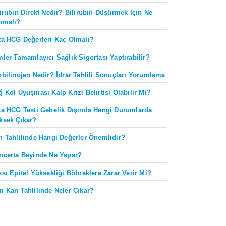
lirubin Direkt Nedir? Bilirubin Düşürmek İçin Ne
pmalı?
ta HCG Değerleri Kaç Olmalı?
mler Tamamlayıcı Sağlık Sigortası Yaptırabilir?
obilinojen Nedir? İdrar Tahlili Sonuçları Yorumlama
ğ Kol Uyuşması Kalp Krizi Belirtisi Olabilir Mi?
ta HCG Testi Gebelik Dışında Hangi Durumlarda
ksek Çıkar?
n Tahlilinde Hangi Değerler Önemlidir?
ncerta Beyinde Ne Yapar?
ssı Epitel Yüksekliği Böbreklere Zarar Verir Mi?
m Kan Tahlilinde Neler Çıkar?