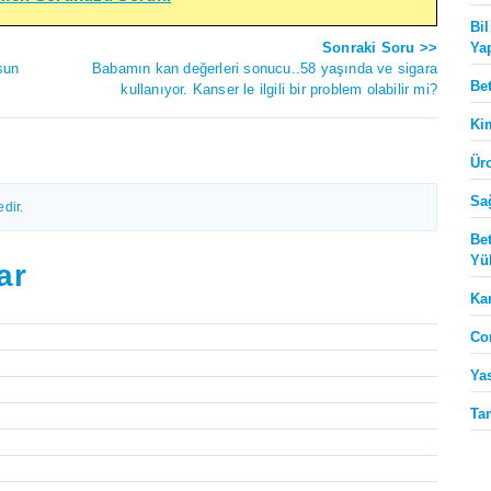
Bi
Ya
Sonraki Soru >>
sun
Babamın kan değerleri sonucu..58 yaşında ve sigara
Be
kullanıyor. Kanser le ilgili bir problem olabilir mi?
Ki
Ür
Sa
dir.
Be
Yü
ar
Ka
Co
Ya
Ta