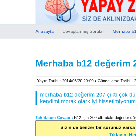
Anasayfa
Cevaplanmış Sorular
Merhaba b1
Merhaba b12 değerim 2
Yayın Tarihi : 2014/05/20 20:09 • Güncelleme Tarihi :
merhaba b12 değerim 207 çıktı çok d
kendimi morak olark iyi hissetimiyorum
Tahlil.com Cevabı :
B12 için 200 altındaki değerler düşük
Sizin de benzer bir sorunuz varsa
Tıklayın, H