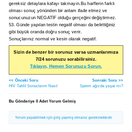
gereksiz detaylara kafayı takmayın.Bu harflerin farklı
olması sonuç yönünden bir anlam ifade etmez ve
sonucunuzun NEGATİF olduğu gerçeğini değiştirmez.
53. Günde yapılan testin negatif olması da belirttiğiniz
gibi büyük oranda doğru sonuç verir.
Sonuçlarınız normal ve kesin olarak negatif.
Sizin de benzer bir sorunuz varsa uzmanlarımıza
7/24 sorunuzu sorabilirsiniz.
Tıklayın, Hemen Sorunuzu Sorun.
<< Önceki Soru
Sonraki Soru >>
HIV Tahlil Sonuclarım Nasıl
Sperm ağızda yaşar mı?
Bu Gönderiye 0 Adet Yorum Gelmiş
Yorum yapabilmek için giriş yapmış olmanız gerekmektedir.