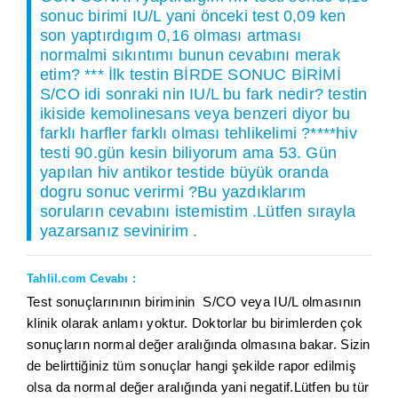
sonuc birimi IU/L yani önceki test 0,09 ken
son yaptırdıgım 0,16 olması artması
normalmi sıkıntımı bunun cevabını merak
etim? *** İlk testin BİRDE SONUC BİRİMİ
S/CO idi sonraki nin IU/L bu fark nedir? testin
ikiside kemolinesans veya benzeri diyor bu
farklı harfler farklı olması tehlikelimi ?****hiv
testi 90.gün kesin biliyorum ama 53. Gün
yapılan hiv antikor testide büyük oranda
dogru sonuc verirmi ?Bu yazdıklarım
soruların cevabını istemistim .Lütfen sırayla
yazarsanız sevinirim .
Tahlil.com Cevabı :
Test sonuçlarınının biriminin S/CO veya IU/L olmasının
klinik olarak anlamı yoktur. Doktorlar bu birimlerden çok
sonuçların normal değer aralığında olmasına bakar. Sizin
de belirttiğiniz tüm sonuçlar hangi şekilde rapor edilmiş
olsa da normal değer aralığında yani negatif.Lütfen bu tür