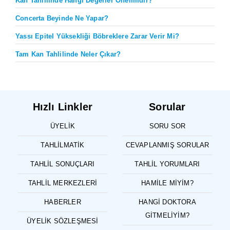
Kan Tahlilinde Hangi Değerler Önemlidir?
Concerta Beyinde Ne Yapar?
Yassı Epitel Yüksekliği Böbreklere Zarar Verir Mi?
Tam Kan Tahlilinde Neler Çıkar?
Hızlı Linkler
Sorular
ÜYELIK
SORU SOR
TAHLILMATIK
CEVAPLANMIŞ SORULAR
TAHLIL SONUÇLARI
TAHLIL YORUMLARI
TAHLIL MERKEZLERI
HAMILE MIYIM?
HABERLER
HANGI DOKTORA
GITMELIYIM?
ÜYELIK SÖZLEŞMESI