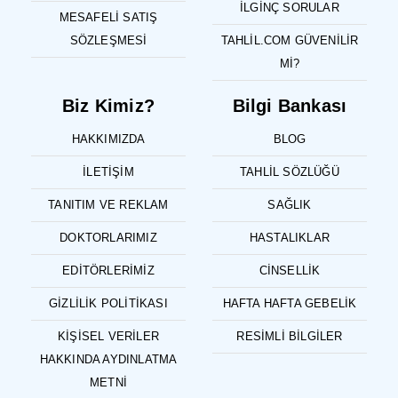
İLGINÇ SORULAR
MESAFELI SATIŞ
SÖZLEŞMESI
TAHLIL.COM GÜVENILIR
MI?
Biz Kimiz?
Bilgi Bankası
HAKKIMIZDA
BLOG
İLETIŞIM
TAHLIL SÖZLÜĞÜ
TANITIM VE REKLAM
SAĞLIK
DOKTORLARIMIZ
HASTALIKLAR
EDITÖRLERIMIZ
CINSELLIK
GIZLILIK POLITIKASI
HAFTA HAFTA GEBELIK
KIŞISEL VERILER
RESIMLI BILGILER
HAKKINDA AYDINLATMA
METNI