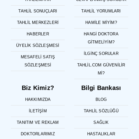
TAHLIL SONUÇLARI
TAHLIL YORUMLARI
TAHLIL MERKEZLERI
HAMILE MIYIM?
HABERLER
HANGI DOKTORA
GITMELIYIM?
ÜYELIK SÖZLEŞMESI
İLGINÇ SORULAR
MESAFELI SATIŞ
SÖZLEŞMESI
TAHLIL.COM GÜVENILIR
MI?
Biz Kimiz?
Bilgi Bankası
HAKKIMIZDA
BLOG
İLETIŞIM
TAHLIL SÖZLÜĞÜ
TANITIM VE REKLAM
SAĞLIK
DOKTORLARIMIZ
HASTALIKLAR