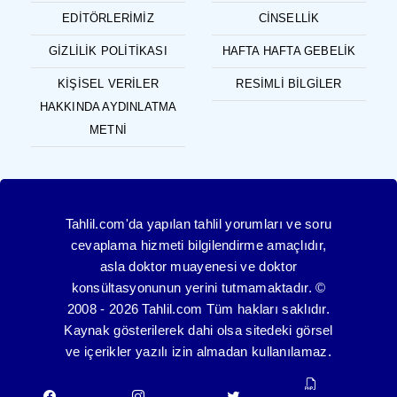
EDITÖRLERIMIZ
CINSELLIK
GIZLILIK POLITIKASI
HAFTA HAFTA GEBELIK
KIŞISEL VERILER
RESIMLI BILGILER
HAKKINDA AYDINLATMA
METNI
Tahlil.com'da yapılan tahlil yorumları ve soru
cevaplama hizmeti bilgilendirme amaçlıdır,
asla doktor muayenesi ve doktor
konsültasyonunun yerini tutmamaktadır. ©
2008 - 2026 Tahlil.com Tüm hakları saklıdır.
Kaynak gösterilerek dahi olsa sitedeki görsel
ve içerikler yazılı izin almadan kullanılamaz.