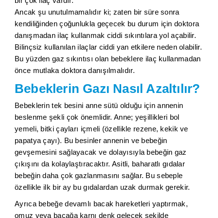
bir çok ilaç vardır.
Ancak şu unutulmamalıdır ki; zaten bir süre sonra
kendiliğinden çoğunlukla geçecek bu durum için doktora
danışmadan ilaç kullanmak ciddi sıkıntılara yol açabilir.
Bilinçsiz kullanılan ilaçlar ciddi yan etkilere neden olabilir.
Bu yüzden gaz sıkıntısı olan bebeklere ilaç kullanmadan
önce mutlaka doktora danışılmalıdır.
Bebeklerin Gazı Nasıl Azaltılır?
Bebeklerin tek besini anne sütü olduğu için annenin
beslenme şekli çok önemlidir. Anne; yeşillikleri bol
yemeli, bitki çayları içmeli (özellikle rezene, kekik ve
papatya çayı). Bu besinler annenin ve bebeğin
gevşemesini sağlayacak ve dolayısıyla bebeğin gaz
çıkışını da kolaylaştıracaktır. Asitli, baharatlı gıdalar
bebeğin daha çok gazlanmasını sağlar. Bu sebeple
özellikle ilk bir ay bu gıdalardan uzak durmak gerekir.
Ayrıca bebeğe devamlı bacak hareketleri yaptırmak,
omuz veya bacağa karnı denk gelecek şekilde