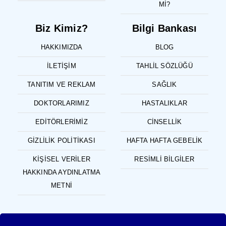
MI?
Biz Kimiz?
Bilgi Bankası
HAKKIMIZDA
BLOG
İLETIŞIM
TAHLIL SÖZLÜĞÜ
TANITIM VE REKLAM
SAĞLIK
DOKTORLARIMIZ
HASTALIKLAR
EDITÖRLERIMIZ
CINSELLIK
GIZLILIK POLITIKASI
HAFTA HAFTA GEBELIK
KIŞISEL VERILER
RESIMLI BILGILER
HAKKINDA AYDINLATMA
METNI