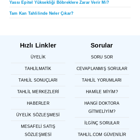
Yassı Epitel Yüksekliği Böbreklere Zarar Verir Mi?
Tam Kan Tahlilinde Neler Çıkar?
Hızlı Linkler
Sorular
ÜYELIK
SORU SOR
TAHLILMATIK
CEVAPLANMIŞ SORULAR
TAHLIL SONUÇLARI
TAHLIL YORUMLARI
TAHLIL MERKEZLERI
HAMILE MIYIM?
HABERLER
HANGI DOKTORA
GITMELIYIM?
ÜYELIK SÖZLEŞMESI
İLGINÇ SORULAR
MESAFELI SATIŞ
SÖZLEŞMESI
TAHLIL.COM GÜVENILIR