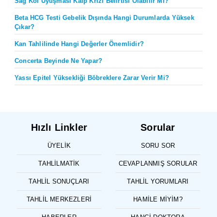
Sağ Kol Uyuşması Kalp Krizi Belirtisi Olabilir Mi?
Beta HCG Testi Gebelik Dışında Hangi Durumlarda Yüksek
Çıkar?
Kan Tahlilinde Hangi Değerler Önemlidir?
Concerta Beyinde Ne Yapar?
Yassı Epitel Yüksekliği Böbreklere Zarar Verir Mi?
Hızlı Linkler
Sorular
ÜYELIK
SORU SOR
TAHLILMATIK
CEVAPLANMIŞ SORULAR
TAHLIL SONUÇLARI
TAHLIL YORUMLARI
TAHLIL MERKEZLERI
HAMILE MIYIM?