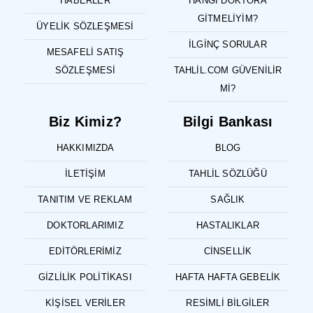
HABERLER
HANGI DOKTORA
GITMELIYIM?
ÜYELIK SÖZLEŞMESI
İLGINÇ SORULAR
MESAFELI SATIŞ
SÖZLEŞMESI
TAHLIL.COM GÜVENILIR
MI?
Biz Kimiz?
Bilgi Bankası
HAKKIMIZDA
BLOG
İLETIŞIM
TAHLIL SÖZLÜĞÜ
TANITIM VE REKLAM
SAĞLIK
DOKTORLARIMIZ
HASTALIKLAR
EDITÖRLERIMIZ
CINSELLIK
GIZLILIK POLITIKASI
HAFTA HAFTA GEBELIK
KIŞISEL VERILER
RESIMLI BILGILER