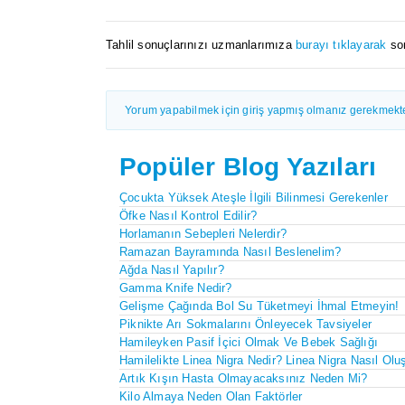
Tahlil sonuçlarınızı uzmanlarımıza
burayı tıklayarak
sor
Yorum yapabilmek için giriş yapmış olmanız gerekmekte
Popüler Blog Yazıları
Çocukta Yüksek Ateşle İlgili Bilinmesi Gerekenler
Öfke Nasıl Kontrol Edilir?
Horlamanın Sebepleri Nelerdir?
Ramazan Bayramında Nasıl Beslenelim?
Ağda Nasıl Yapılır?
Gamma Knife Nedir?
Gelişme Çağında Bol Su Tüketmeyi İhmal Etmeyin!
Piknikte Arı Sokmalarını Önleyecek Tavsiyeler
Hamileyken Pasif İçici Olmak Ve Bebek Sağlığı
Hamilelikte Linea Nigra Nedir? Linea Nigra Nasıl Olu
Artık Kışın Hasta Olmayacaksınız Neden Mi?
Kilo Almaya Neden Olan Faktörler