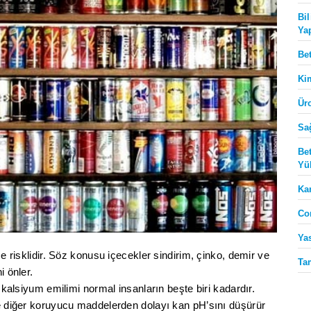
Bi
Ya
Be
Ki
Ür
Sa
Be
Yü
Ka
Co
Ya
ce risklidir. Söz konusu içecekler sindirim, çinko, demir ve
Ta
i önler.
a kalsiyum emilimi normal insanların beşte biri kadardır.
ve diğer koruyucu maddelerden dolayı kan pH’sını düşürür