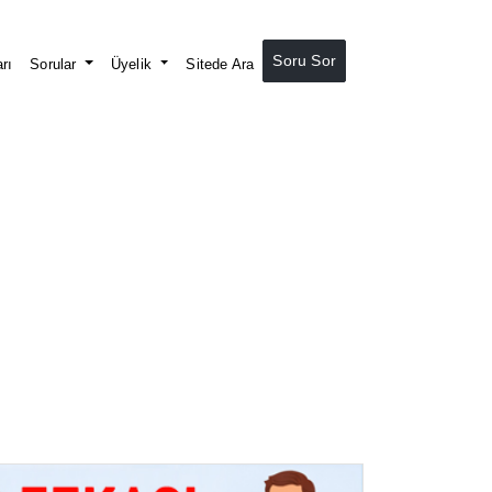
Soru Sor
rı
Sorular
Üyelik
Sitede Ara