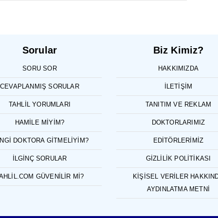
Sorular
Biz Kimiz?
SORU SOR
HAKKIMIZDA
CEVAPLANMIŞ SORULAR
İLETIŞIM
TAHLIL YORUMLARI
TANITIM VE REKLAM
HAMILE MIYIM?
DOKTORLARIMIZ
NGI DOKTORA GITMELIYIM?
EDITÖRLERIMIZ
İLGINÇ SORULAR
GIZLILIK POLITIKASI
AHLIL.COM GÜVENILIR MI?
KIŞISEL VERILER HAKKIN
AYDINLATMA METNI