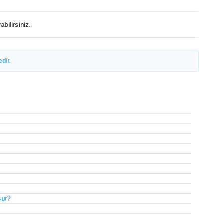
abilirsiniz.
dir.
şur?