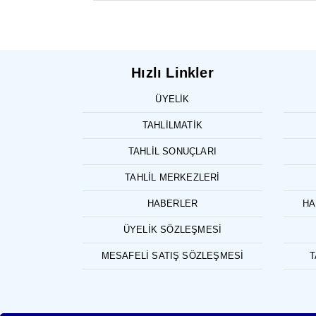
Hızlı Linkler
ÜYELIK
TAHLILMATIK
TAHLIL SONUÇLARI
TAHLIL MERKEZLERI
HABERLER
HA
ÜYELIK SÖZLEŞMESI
MESAFELI SATIŞ SÖZLEŞMESI
T