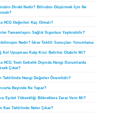
lirubin Direkt Nedir? Bilirubin Düşürmek İçin Ne
pmalı?
ta HCG Değerleri Kaç Olmalı?
mler Tamamlayıcı Sağlık Sigortası Yaptırabilir?
obilinojen Nedir? İdrar Tahlili Sonuçları Yorumlama
ğ Kol Uyuşması Kalp Krizi Belirtisi Olabilir Mi?
ta HCG Testi Gebelik Dışında Hangi Durumlarda
ksek Çıkar?
n Tahlilinde Hangi Değerler Önemlidir?
ncerta Beyinde Ne Yapar?
ssı Epitel Yüksekliği Böbreklere Zarar Verir Mi?
m Kan Tahlilinde Neler Çıkar?