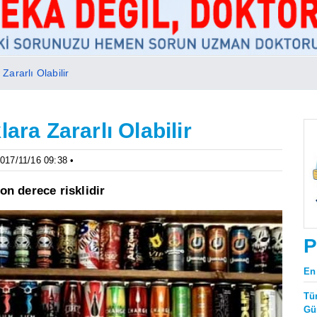
Zararlı Olabilir
ara Zararlı Olabilir
2017/11/16 09:38 •
son derece risklidir
P
En
Tü
Gü