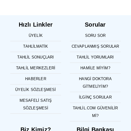
Hızlı Linkler
Sorular
ÜYELIK
SORU SOR
TAHLILMATIK
CEVAPLANMIŞ SORULAR
TAHLIL SONUÇLARI
TAHLIL YORUMLARI
TAHLIL MERKEZLERI
HAMILE MIYIM?
HABERLER
HANGI DOKTORA
GITMELIYIM?
ÜYELIK SÖZLEŞMESI
İLGINÇ SORULAR
MESAFELI SATIŞ
SÖZLEŞMESI
TAHLIL.COM GÜVENILIR
MI?
Biz Kimiz?
Bilgi Bankası