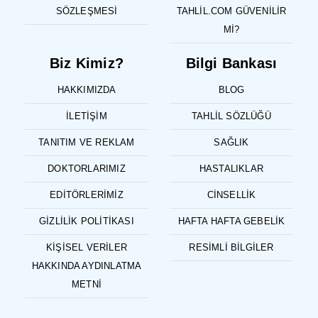
SÖZLEŞMESI
TAHLIL.COM GÜVENILIR
MI?
Biz Kimiz?
Bilgi Bankası
HAKKIMIZDA
BLOG
İLETIŞIM
TAHLIL SÖZLÜĞÜ
TANITIM VE REKLAM
SAĞLIK
DOKTORLARIMIZ
HASTALIKLAR
EDITÖRLERIMIZ
CINSELLIK
GIZLILIK POLITIKASI
HAFTA HAFTA GEBELIK
KIŞISEL VERILER
RESIMLI BILGILER
HAKKINDA AYDINLATMA
METNI