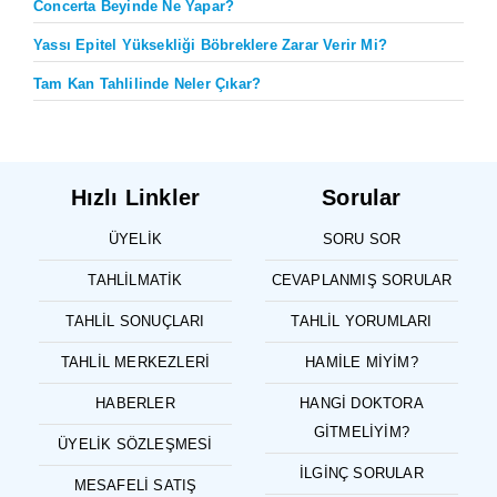
Concerta Beyinde Ne Yapar?
Yassı Epitel Yüksekliği Böbreklere Zarar Verir Mi?
Tam Kan Tahlilinde Neler Çıkar?
Hızlı Linkler
Sorular
ÜYELIK
SORU SOR
TAHLILMATIK
CEVAPLANMIŞ SORULAR
TAHLIL SONUÇLARI
TAHLIL YORUMLARI
TAHLIL MERKEZLERI
HAMILE MIYIM?
HABERLER
HANGI DOKTORA
GITMELIYIM?
ÜYELIK SÖZLEŞMESI
İLGINÇ SORULAR
MESAFELI SATIŞ