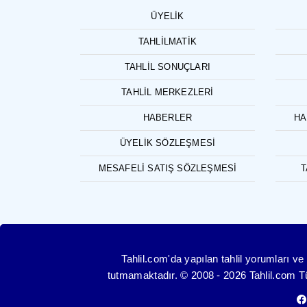
ÜYELIK
TAHLILMATIK
TAHLIL SONUÇLARI
TAHLIL MERKEZLERI
HABERLER
HA
ÜYELIK SÖZLEŞMESI
MESAFELI SATIŞ SÖZLEŞMESI
T
Tahlil.com'da yapılan tahlil yorumları 
tutmamaktadır. © 2008 - 2026 Tahlil.com Tüm