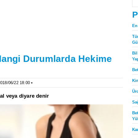
P
En
Tü
Gü
Bi
r Hangi Durumlarda Hekime
Ya
Be
Ki
2018/06/22 18:00 •
Ür
al veya diyare denir
Sa
Be
Yü
Ka