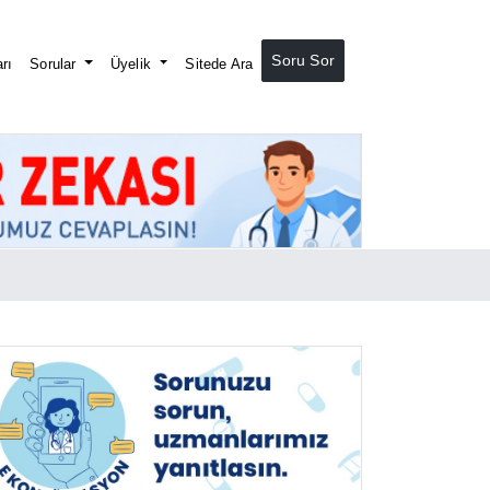
Soru Sor
rı
Sorular
Üyelik
Sitede Ara