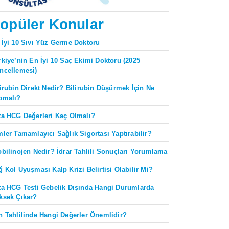
opüler Konular
 İyi 10 Sıvı Yüz Germe Doktoru
rkiye’nin En İyi 10 Saç Ekimi Doktoru (2025
ncellemesi)
lirubin Direkt Nedir? Bilirubin Düşürmek İçin Ne
pmalı?
ta HCG Değerleri Kaç Olmalı?
mler Tamamlayıcı Sağlık Sigortası Yaptırabilir?
obilinojen Nedir? İdrar Tahlili Sonuçları Yorumlama
ğ Kol Uyuşması Kalp Krizi Belirtisi Olabilir Mi?
ta HCG Testi Gebelik Dışında Hangi Durumlarda
ksek Çıkar?
n Tahlilinde Hangi Değerler Önemlidir?