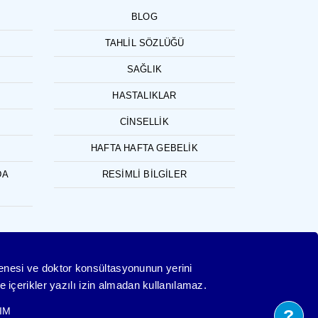
BLOG
TAHLIL SÖZLÜĞÜ
SAĞLIK
HASTALIKLAR
CINSELLIK
HAFTA HAFTA GEBELIK
DA
RESIMLI BILGILER
yenesi ve doktor konsültasyonunun yerini
 içerikler yazılı izin almadan kullanılamaz.
IM
?