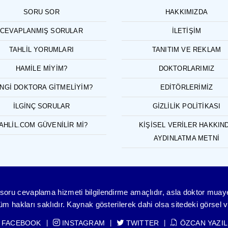
SORU SOR
HAKKIMIZDA
CEVAPLANMIŞ SORULAR
İLETIŞIM
TAHLIL YORUMLARI
TANITIM VE REKLAM
HAMILE MIYIM?
DOKTORLARIMIZ
NGI DOKTORA GITMELIYIM?
EDITÖRLERIMIZ
İLGINÇ SORULAR
GIZLILIK POLITIKASI
AHLIL.COM GÜVENILIR MI?
KIŞISEL VERILER HAKKIN
AYDINLATMA METNI
ve soru cevaplama hizmeti bilgilendirme amaçlıdır, asla doktor mua
 hakları saklıdır. Kaynak gösterilerek dahi olsa sitedeki görsel ve
FACEBOOK
INSTAGRAM
TWITTER
ÖZCAN YAZIL
|
|
|