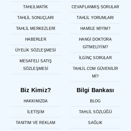
TAHLILMATIK
CEVAPLANMIŞ SORULAR
TAHLIL SONUÇLARI
TAHLIL YORUMLARI
TAHLIL MERKEZLERI
HAMILE MIYIM?
HABERLER
HANGI DOKTORA
GITMELIYIM?
ÜYELIK SÖZLEŞMESI
İLGINÇ SORULAR
MESAFELI SATIŞ
SÖZLEŞMESI
TAHLIL.COM GÜVENILIR
MI?
Biz Kimiz?
Bilgi Bankası
HAKKIMIZDA
BLOG
İLETIŞIM
TAHLIL SÖZLÜĞÜ
TANITIM VE REKLAM
SAĞLIK