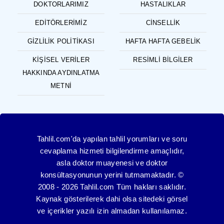
DOKTORLARIMIZ
HASTALIKLAR
EDITÖRLERIMIZ
CINSELLIK
GIZLILIK POLITIKASI
HAFTA HAFTA GEBELIK
KIŞISEL VERILER
RESIMLI BILGILER
HAKKINDA AYDINLATMA
METNI
Tahlil.com'da yapılan tahlil yorumları ve soru
cevaplama hizmeti bilgilendirme amaçlıdır,
asla doktor muayenesi ve doktor
konsültasyonunun yerini tutmamaktadır. ©
2008 - 2026 Tahlil.com Tüm hakları saklıdır.
Kaynak gösterilerek dahi olsa sitedeki görsel
ve içerikler yazılı izin almadan kullanılamaz.