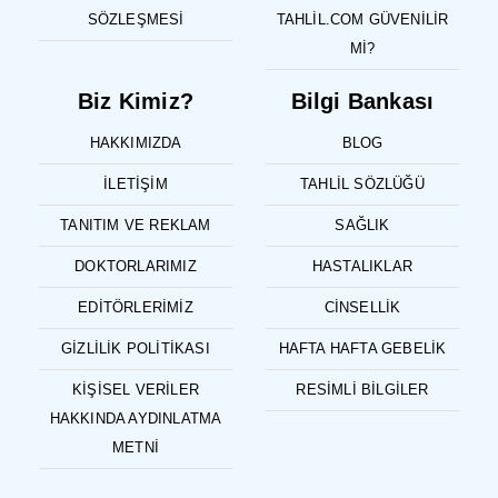
SÖZLEŞMESI
TAHLIL.COM GÜVENILIR
MI?
Biz Kimiz?
Bilgi Bankası
HAKKIMIZDA
BLOG
İLETIŞIM
TAHLIL SÖZLÜĞÜ
TANITIM VE REKLAM
SAĞLIK
DOKTORLARIMIZ
HASTALIKLAR
EDITÖRLERIMIZ
CINSELLIK
GIZLILIK POLITIKASI
HAFTA HAFTA GEBELIK
KIŞISEL VERILER
RESIMLI BILGILER
HAKKINDA AYDINLATMA
METNI