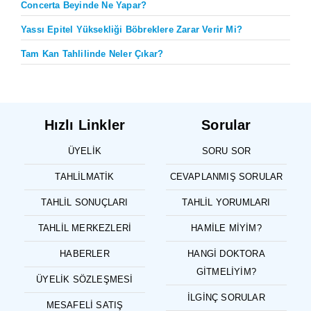
Concerta Beyinde Ne Yapar?
Yassı Epitel Yüksekliği Böbreklere Zarar Verir Mi?
Tam Kan Tahlilinde Neler Çıkar?
Hızlı Linkler
Sorular
ÜYELIK
SORU SOR
TAHLILMATIK
CEVAPLANMIŞ SORULAR
TAHLIL SONUÇLARI
TAHLIL YORUMLARI
TAHLIL MERKEZLERI
HAMILE MIYIM?
HABERLER
HANGI DOKTORA
GITMELIYIM?
ÜYELIK SÖZLEŞMESI
İLGINÇ SORULAR
MESAFELI SATIŞ