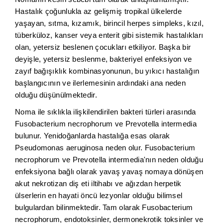
Hastalık çoğunlukla az gelişmiş tropikal ülkelerde
yaşayan, sıtma, kızamık, birincil herpes simpleks, kızıl,
tüberküloz, kanser veya enterit gibi sistemik hastalıkları
olan, yetersiz beslenen çocukları etkiliyor. Başka bir
deyişle, yetersiz beslenme, bakteriyel enfeksiyon ve
zayıf bağışıklık kombinasyonunun, bu yıkıcı hastalığın
başlangıcının ve ilerlemesinin ardındaki ana neden
olduğu düşünülmektedir.
Noma ile sıklıkla ilişkilendirilen bakteri türleri arasında
Fusobacterium necrophorum ve Prevotella intermedia
bulunur. Yenidoğanlarda hastalığa esas olarak
Pseudomonas aeruginosa neden olur. Fusobacterium
necrophorum ve Prevotella intermedia'nın neden olduğu
enfeksiyona bağlı olarak yavaş yavaş nomaya dönüşen
akut nekrotizan diş eti iltihabı ve ağızdan herpetik
ülserlerin en hayati öncü lezyonlar olduğu bilimsel
bulgulardan bilinmektedir. Tam olarak Fusobacterium
necrophorum, endotoksinler, dermonekrotik toksinler ve