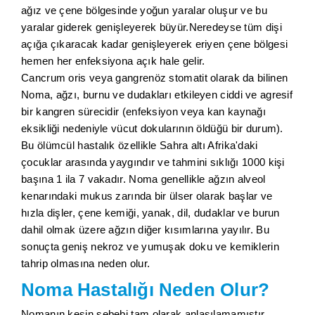
ağız ve çene bölgesinde yoğun yaralar oluşur ve bu
yaralar giderek genişleyerek büyür.Neredeyse tüm dişi
açığa çıkaracak kadar genişleyerek eriyen çene bölgesi
hemen her enfeksiyona açık hale gelir.
Cancrum oris veya gangrenöz stomatit olarak da bilinen
Noma, ağzı, burnu ve dudakları etkileyen ciddi ve agresif
bir kangren sürecidir (enfeksiyon veya kan kaynağı
eksikliği nedeniyle vücut dokularının öldüğü bir durum).
Bu ölümcül hastalık özellikle Sahra altı Afrika'daki
çocuklar arasında yaygındır ve tahmini sıklığı 1000 kişi
başına 1 ila 7 vakadır. Noma genellikle ağzın alveol
kenarındaki mukus zarında bir ülser olarak başlar ve
hızla dişler, çene kemiği, yanak, dil, dudaklar ve burun
dahil olmak üzere ağzın diğer kısımlarına yayılır. Bu
sonuçta geniş nekroz ve yumuşak doku ve kemiklerin
tahrip olmasına neden olur.
Noma Hastalığı Neden Olur?
Nomanın kesin sebebi tam olarak anlaşılamamıştır.