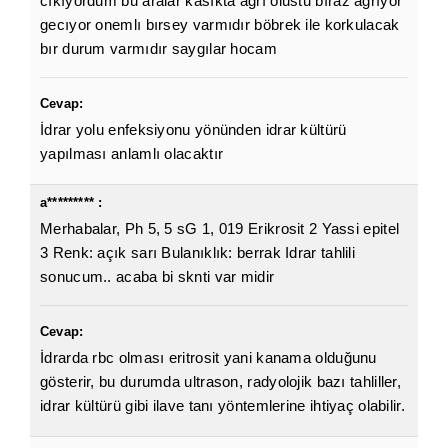
cıkıyordum bu aralar kasıkta ağrı olustu bıraz agrıyor
gecıyor onemlı bırsey varmıdır böbrek ile korkulacak
bır durum varmıdır saygılar hocam
Cevap:
İdrar yolu enfeksiyonu yönünden idrar kültürü
yapılması anlamlı olacaktır
a********* :
Merhabalar, Ph 5, 5 sG 1, 019 Erikrosit 2 Yassi epitel
3 Renk: açık sarı Bulanıklık: berrak Idrar tahlili
sonucum.. acaba bi sknti var midir
Cevap:
İdrarda rbc olması eritrosit yani kanama olduğunu
gösterir, bu durumda ultrason, radyolojik bazı tahliller,
idrar kültürü gibi ilave tanı yöntemlerine ihtiyaç olabilir.