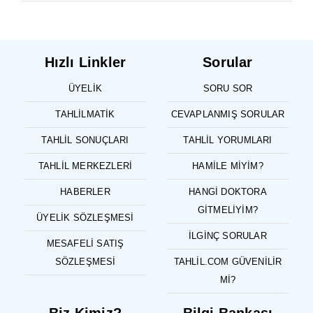
Hızlı Linkler
Sorular
ÜYELIK
SORU SOR
TAHLILMATIK
CEVAPLANMIŞ SORULAR
TAHLIL SONUÇLARI
TAHLIL YORUMLARI
TAHLIL MERKEZLERI
HAMILE MIYIM?
HABERLER
HANGI DOKTORA
GITMELIYIM?
ÜYELIK SÖZLEŞMESI
İLGINÇ SORULAR
MESAFELI SATIŞ
SÖZLEŞMESI
TAHLIL.COM GÜVENILIR
MI?