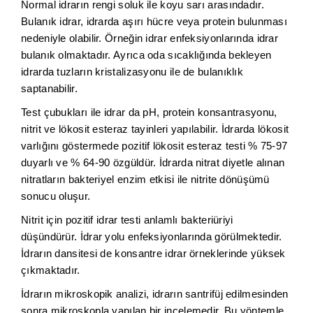
Normal idrarın rengi soluk ile koyu sarı arasındadır.
Bulanık idrar, idrarda aşırı hücre veya protein bulunması
nedeniyle olabilir. Örneğin idrar enfeksiyonlarında idrar
bulanık olmaktadır. Ayrıca oda sıcaklığında bekleyen
idrarda tuzların kristalizasyonu ile de bulanıklık
saptanabilir.
Test çubukları ile idrar da pH, protein konsantrasyonu,
nitrit ve lökosit esteraz tayinleri yapılabilir. İdrarda lökosit
varlığını göstermede pozitif lökosit esteraz testi % 75-97
duyarlı ve % 64-90 özgüldür. İdrarda nitrat diyetle alınan
nitratların bakteriyel enzim etkisi ile nitrite dönüşümü
sonucu oluşur.
Nitrit için pozitif idrar testi anlamlı bakteriüriyi
düşündürür. İdrar yolu enfeksiyonlarında görülmektedir.
İdrarın dansitesi de konsantre idrar örneklerinde yüksek
çıkmaktadır.
İdrarın mikroskopik analizi, idrarın santrifüj edilmesinden
sonra mikroskopla yapılan bir incelemedir. Bu yöntemle