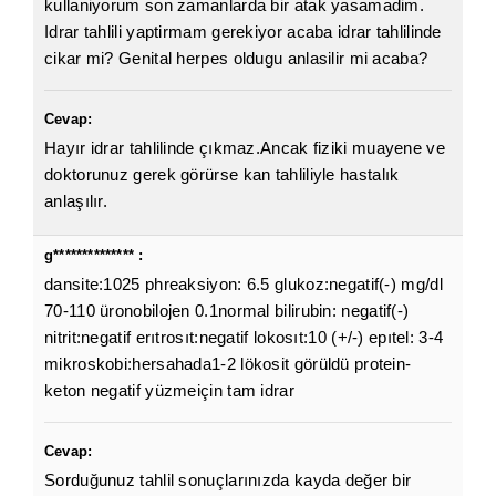
kullaniyorum son zamanlarda bir atak yasamadim.
Idrar tahlili yaptirmam gerekiyor acaba idrar tahlilinde
cikar mi? Genital herpes oldugu anlasilir mi acaba?
Cevap:
Hayır idrar tahlilinde çıkmaz.Ancak fiziki muayene ve
doktorunuz gerek görürse kan tahliliyle hastalık
anlaşılır.
g************** :
dansite:1025 phreaksiyon: 6.5 glukoz:negatif(-) mg/dl
70-110 üronobilojen 0.1normal bilirubin: negatif(-)
nitrit:negatif erıtrosıt:negatif lokosıt:10 (+/-) epıtel: 3-4
mikroskobi:hersahada1-2 lökosit görüldü protein-
keton negatif yüzmeiçin tam idrar
Cevap:
Sorduğunuz tahlil sonuçlarınızda kayda değer bir