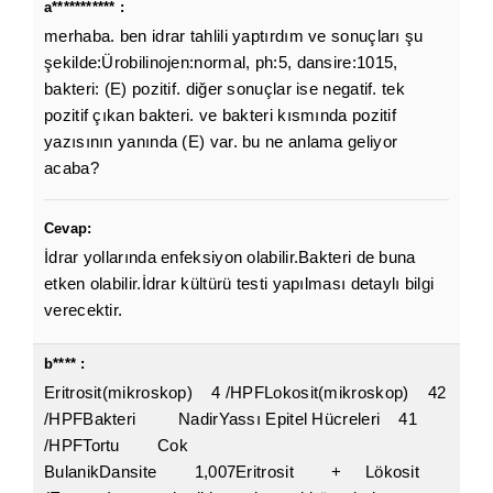
a*********** :
merhaba. ben idrar tahlili yaptırdım ve sonuçları şu
şekilde:Ürobilinojen:normal, ph:5, dansire:1015,
bakteri: (E) pozitif. diğer sonuçlar ise negatif. tek
pozitif çıkan bakteri. ve bakteri kısmında pozitif
yazısının yanında (E) var. bu ne anlama geliyor
acaba?
Cevap:
İdrar yollarında enfeksiyon olabilir.Bakteri de buna
etken olabilir.İdrar kültürü testi yapılması detaylı bilgi
verecektir.
b**** :
Eritrosit(mikroskop) 4 /HPFLokosit(mikroskop) 42
/HPFBakteri NadirYassı Epitel Hücreleri 41
/HPFTortu Cok
BulanikDansite 1,007Eritrosit + Lökosit