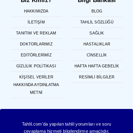
Biz Kimiz?
Bilgi Bankası
HAKKIMIZDA
BLOG
İLETIŞIM
TAHLIL SÖZLÜĞÜ
TANITIM VE REKLAM
SAĞLIK
DOKTORLARIMIZ
HASTALIKLAR
EDITÖRLERIMIZ
CINSELLIK
GIZLILIK POLITIKASI
HAFTA HAFTA GEBELIK
KIŞISEL VERILER
RESIMLI BILGILER
HAKKINDA AYDINLATMA
METNI
Tahlil.com'da yapılan tahlil yorumları ve soru
cevaplama hizmeti bilgilendirme amaçlıdır,