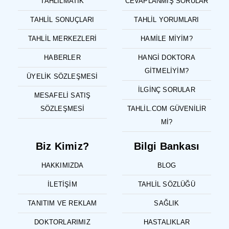
TAHLILMATIK
CEVAPLANMIŞ SORULAR
TAHLIL SONUÇLARI
TAHLIL YORUMLARI
TAHLIL MERKEZLERI
HAMILE MIYIM?
HABERLER
HANGI DOKTORA
GITMELIYIM?
ÜYELIK SÖZLEŞMESI
İLGINÇ SORULAR
MESAFELI SATIŞ
SÖZLEŞMESI
TAHLIL.COM GÜVENILIR
MI?
Biz Kimiz?
Bilgi Bankası
HAKKIMIZDA
BLOG
İLETIŞIM
TAHLIL SÖZLÜĞÜ
TANITIM VE REKLAM
SAĞLIK
DOKTORLARIMIZ
HASTALIKLAR