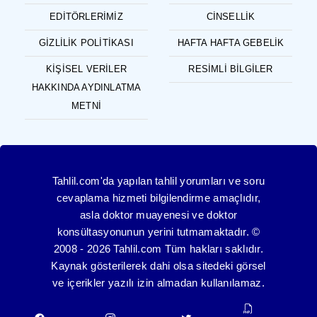
EDITÖRLERIMIZ
CINSELLIK
GIZLILIK POLITIKASI
HAFTA HAFTA GEBELIK
KIŞISEL VERILER
RESIMLI BILGILER
HAKKINDA AYDINLATMA
METNI
Tahlil.com'da yapılan tahlil yorumları ve soru
cevaplama hizmeti bilgilendirme amaçlıdır,
asla doktor muayenesi ve doktor
konsültasyonunun yerini tutmamaktadır. ©
2008 - 2026 Tahlil.com Tüm hakları saklıdır.
Kaynak gösterilerek dahi olsa sitedeki görsel
ve içerikler yazılı izin almadan kullanılamaz.