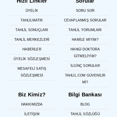
Hızlı Linkler
Sorular
ÜYELIK
SORU SOR
TAHLILMATIK
CEVAPLANMIŞ SORULAR
TAHLIL SONUÇLARI
TAHLIL YORUMLARI
TAHLIL MERKEZLERI
HAMILE MIYIM?
HABERLER
HANGI DOKTORA
GITMELIYIM?
ÜYELIK SÖZLEŞMESI
İLGINÇ SORULAR
MESAFELI SATIŞ
SÖZLEŞMESI
TAHLIL.COM GÜVENILIR
MI?
Biz Kimiz?
Bilgi Bankası
HAKKIMIZDA
BLOG
İLETIŞIM
TAHLIL SÖZLÜĞÜ