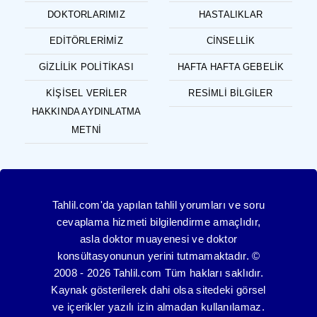
DOKTORLARIMIZ
HASTALIKLAR
EDITÖRLERIMIZ
CINSELLIK
GIZLILIK POLITIKASI
HAFTA HAFTA GEBELIK
KIŞISEL VERILER
RESIMLI BILGILER
HAKKINDA AYDINLATMA
METNI
Tahlil.com'da yapılan tahlil yorumları ve soru
cevaplama hizmeti bilgilendirme amaçlıdır,
asla doktor muayenesi ve doktor
konsültasyonunun yerini tutmamaktadır. ©
2008 - 2026 Tahlil.com Tüm hakları saklıdır.
Kaynak gösterilerek dahi olsa sitedeki görsel
ve içerikler yazılı izin almadan kullanılamaz.