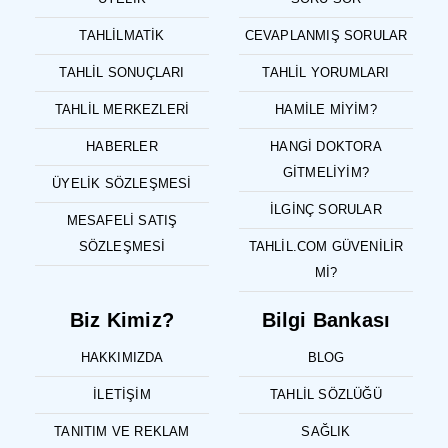
TAHLILMATIK
CEVAPLANMIŞ SORULAR
TAHLIL SONUÇLARI
TAHLIL YORUMLARI
TAHLIL MERKEZLERI
HAMILE MIYIM?
HABERLER
HANGI DOKTORA
GITMELIYIM?
ÜYELIK SÖZLEŞMESI
İLGINÇ SORULAR
MESAFELI SATIŞ
SÖZLEŞMESI
TAHLIL.COM GÜVENILIR
MI?
Biz Kimiz?
Bilgi Bankası
HAKKIMIZDA
BLOG
İLETIŞIM
TAHLIL SÖZLÜĞÜ
TANITIM VE REKLAM
SAĞLIK