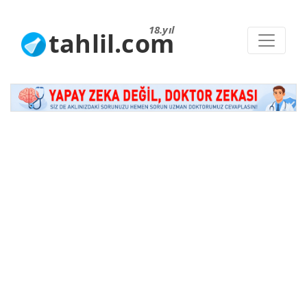
18.yıl
tahlil.com