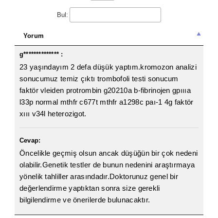
Bul:
Yorum
g************** :
23 yaşındayım 2 defa düşük yaptım.kromozon analizi
sonucumuz temiz çıktı trombofoli testi sonucum
faktör vleiden protrombin g20210a b-fibrinojen gpıııa
l33p normal mthfr c677t mthfr a1298c paı-1 4g faktör
xııı v34l heterozigot.
Cevap:
Öncelikle geçmiş olsun ancak düşüğün bir çok nedeni
olabilir.Genetik testler de bunun nedenini araştırmaya
yönelik tahliller arasındadır.Doktorunuz genel bir
değerlendirme yaptıktan sonra size gerekli
bilgilendirme ve önerilerde bulunacaktır.