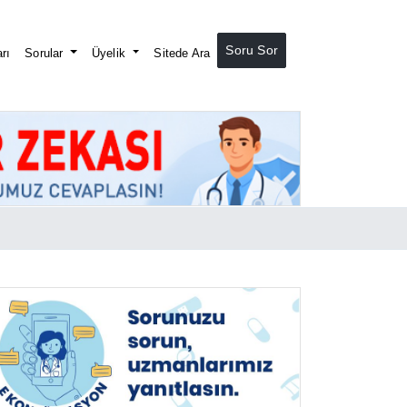
Soru Sor
rı
Sorular
Üyelik
Sitede Ara