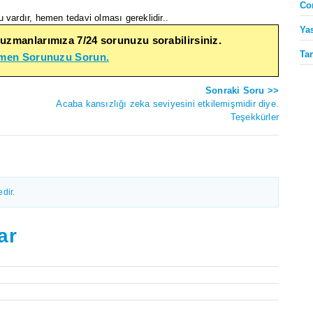
Co
 vardır, hemen tedavi olması gereklidir..
Ya
 uzmanlarımıza 7/24 sorunuzu sorabilirsiniz.
Ta
emen Sorunuzu Sorun.
Sonraki Soru >>
Acaba kansızlığı zeka seviyesini etkilemişmidir diye.
Teşekkürler
dir.
ar