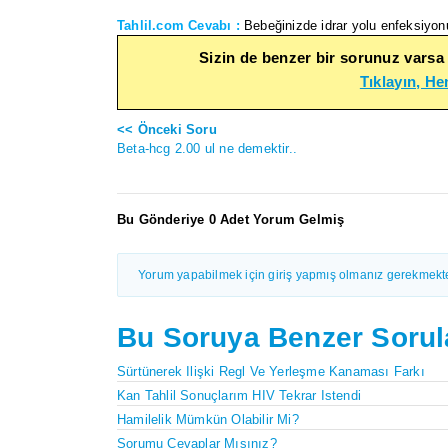
Tahlil.com Cevabı :
Bebeğinizde idrar yolu enfeksiyonu
Sizin de benzer bir sorunuz varsa
Tıklayın, H
<< Önceki Soru
Beta-hcg 2.00 ul ne demektir..
Bu Gönderiye 0 Adet Yorum Gelmiş
Yorum yapabilmek için giriş yapmış olmanız gerekmekte
Bu Soruya Benzer Sorul
Sürtünerek Ilişki Regl Ve Yerleşme Kanaması Farkı
Kan Tahlil Sonuçlarım HIV Tekrar Istendi
Hamilelik Mümkün Olabilir Mi?
Sorumu Cevaplar Mısınız?