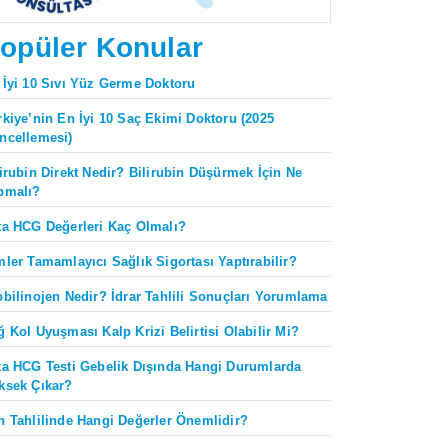
opüler Konular
 İyi 10 Sıvı Yüz Germe Doktoru
rkiye’nin En İyi 10 Saç Ekimi Doktoru (2025
ncellemesi)
lirubin Direkt Nedir? Bilirubin Düşürmek İçin Ne
pmalı?
ta HCG Değerleri Kaç Olmalı?
mler Tamamlayıcı Sağlık Sigortası Yaptırabilir?
obilinojen Nedir? İdrar Tahlili Sonuçları Yorumlama
ğ Kol Uyuşması Kalp Krizi Belirtisi Olabilir Mi?
ta HCG Testi Gebelik Dışında Hangi Durumlarda
ksek Çıkar?
n Tahlilinde Hangi Değerler Önemlidir?