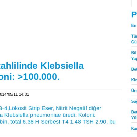
P
En
Tü
Gü
Bi
Ya
ahlilinde Klebsiella
Be
ni: >100.000.
Ki
Ür
2014/05/11 14:01
Sa
3-4,Lökosit Strip Eser, Nitrit Negatif diğer
Be
ca Klebsiella pneumoniae üredi. Koloni:
Yü
rubin, total 6.38 H Serbest T4 1.48 TSH 2.90. bu
Ka