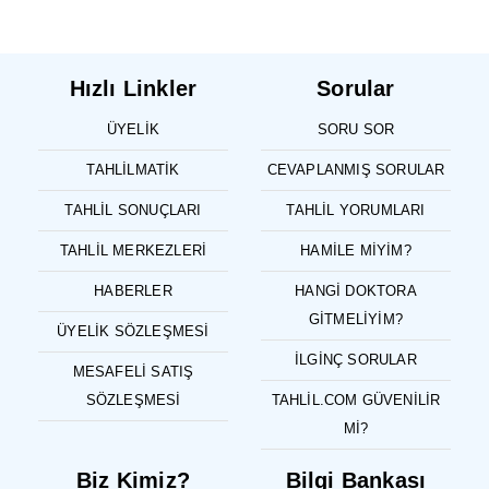
Hızlı Linkler
Sorular
ÜYELIK
SORU SOR
TAHLILMATIK
CEVAPLANMIŞ SORULAR
TAHLIL SONUÇLARI
TAHLIL YORUMLARI
TAHLIL MERKEZLERI
HAMILE MIYIM?
HABERLER
HANGI DOKTORA
GITMELIYIM?
ÜYELIK SÖZLEŞMESI
İLGINÇ SORULAR
MESAFELI SATIŞ
SÖZLEŞMESI
TAHLIL.COM GÜVENILIR
MI?
Biz Kimiz?
Bilgi Bankası