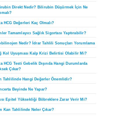
lirubin Direkt Nedir? Bilirubin Düşürmek İçin Ne
pmalı?
ta HCG Değerleri Kaç Olmalı?
mler Tamamlayıcı Sağlık Sigortası Yaptırabilir?
obilinojen Nedir? İdrar Tahlili Sonuçları Yorumlama
ğ Kol Uyuşması Kalp Krizi Belirtisi Olabilir Mi?
ta HCG Testi Gebelik Dışında Hangi Durumlarda
ksek Çıkar?
n Tahlilinde Hangi Değerler Önemlidir?
ncerta Beyinde Ne Yapar?
ssı Epitel Yüksekliği Böbreklere Zarar Verir Mi?
m Kan Tahlilinde Neler Çıkar?