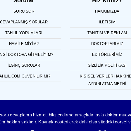
Sorular
Biz Kimiz?
SORU SOR
HAKKIMIZDA
CEVAPLANMIŞ SORULAR
İLETIŞIM
TAHLIL YORUMLARI
TANITIM VE REKLAM
HAMILE MIYIM?
DOKTORLARIMIZ
NGI DOKTORA GITMELIYIM?
EDITÖRLERIMIZ
İLGINÇ SORULAR
GIZLILIK POLITIKASI
AHLIL.COM GÜVENILIR MI?
KIŞISEL VERILER HAKKIN
AYDINLATMA METNI
ve soru cevaplama hizmeti bilgilendirme amaçlıdır, asla doktor mua
 hakları saklıdır. Kaynak gösterilerek dahi olsa sitedeki görsel ve