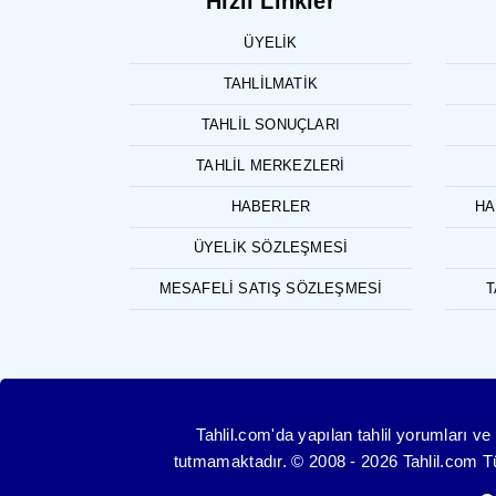
Hızlı Linkler
ÜYELIK
TAHLILMATIK
TAHLIL SONUÇLARI
TAHLIL MERKEZLERI
HABERLER
HA
ÜYELIK SÖZLEŞMESI
MESAFELI SATIŞ SÖZLEŞMESI
T
Tahlil.com'da yapılan tahlil yorumları 
tutmamaktadır. © 2008 - 2026 Tahlil.com Tüm