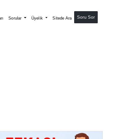
Soru Sor
rı
Sorular
Üyelik
Sitede Ara