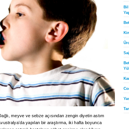
Bi
Ya
Be
Ki
Ür
Sa
Be
Yü
Ka
Co
Ya
Ta
Dağlı, meyve ve sebze açısından zengin diyetin astım
Avustralya'da yapılan bir araştırma, iki hafta boyunca