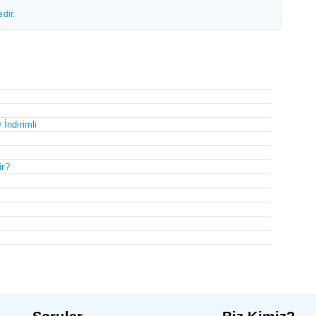
dir.
İndirimli
ir?