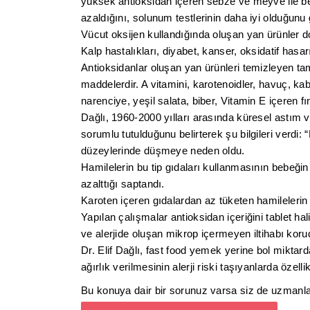
yüksek antioksidan içeren sebze ve meyve ile bes
azaldığını, solunum testlerinin daha iyi olduğunu
Vücut oksijen kullandığında oluşan yan ürünler d
Kalp hastalıkları, diyabet, kanser, oksidatif hasarı
Antioksidanlar oluşan yan ürünleri temizleyen t
maddelerdir. A vitamini, karotenoidler, havuç, kab
narenciye, yeşil salata, biber, Vitamin E içeren fın
Dağlı, 1960-2000 yılları arasında küresel astım ve
sorumlu tutulduğunu belirterek şu bilgileri verdi:
düzeylerinde düşmeye neden oldu.
Hamilelerin bu tip gıdaları kullanmasının bebeğin i
azalttığı saptandı.
Karoten içeren gıdalardan az tüketen hamilelerin 
Yapılan çalışmalar antioksidan içeriğini tablet ha
ve alerjide oluşan mikrop içermeyen iltihabı ko
Dr. Elif Dağlı, fast food yemek yerine bol miktar
ağırlık verilmesinin alerji riski taşıyanlarda özell
Bu konuya dair bir sorunuz varsa siz de uzmanlar