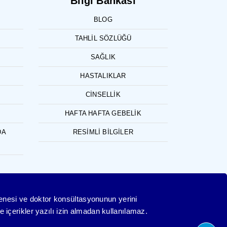
Bilgi Bankası
BLOG
TAHLIL SÖZLÜĞÜ
SAĞLIK
HASTALIKLAR
CINSELLIK
HAFTA HAFTA GEBELIK
DA
RESIMLI BILGILER
yenesi ve doktor konsültasyonunun yerini
 içerikler yazılı izin almadan kullanılamaz.