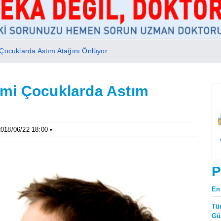
Çocuklarda Astım Atağını Önlüyor
imi Çocuklarda Astım
2018/06/22 18:00 •
P
En
Tü
Gü