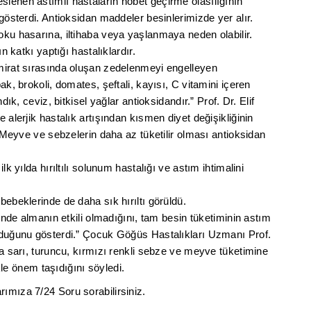
lenen astımlı hastaların nöbet geçirme olasılığının
 gösterdi. Antioksidan maddeler besinlerimizde yer alır.
oku hasarına, iltihaba veya yaşlanmaya neden olabilir.
n katkı yaptığı hastalıklardır.
amirat sırasında oluşan zedelenmeyi engelleyen
ak, brokoli, domates, şeftali, kayısı, C vitamini içeren
dık, ceviz, bitkisel yağlar antioksidandır.” Prof. Dr. Elif
 alerjik hastalık artışından kısmen diyet değişikliğinin
 “Meyve ve sebzelerin daha az tüketilir olması antioksidan
lk yılda hırıltılı solunum hastalığı ve astım ihtimalini
bebeklerinde de daha sık hırıltı görüldü.
linde almanın etkili olmadığını, tam besin tüketiminin astım
ruduğunu gösterdi.” Çocuk Göğüs Hastalıkları Uzmanı Prof.
da sarı, turuncu, kırmızı renkli sebze ve meyve tüketimine
ikle önem taşıdığını söyledi.
ımıza 7/24 Soru sorabilirsiniz.