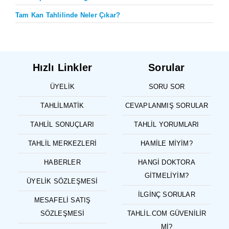
Tam Kan Tahlilinde Neler Çıkar?
Hızlı Linkler
Sorular
ÜYELIK
SORU SOR
TAHLILMATIK
CEVAPLANMIŞ SORULAR
TAHLIL SONUÇLARI
TAHLIL YORUMLARI
TAHLIL MERKEZLERI
HAMILE MIYIM?
HABERLER
HANGI DOKTORA
GITMELIYIM?
ÜYELIK SÖZLEŞMESI
İLGINÇ SORULAR
MESAFELI SATIŞ
SÖZLEŞMESI
TAHLIL.COM GÜVENILIR
MI?