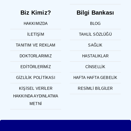
Biz Kimiz?
Bilgi Bankası
HAKKIMIZDA
BLOG
İLETIŞIM
TAHLIL SÖZLÜĞÜ
TANITIM VE REKLAM
SAĞLIK
DOKTORLARIMIZ
HASTALIKLAR
EDITÖRLERIMIZ
CINSELLIK
GIZLILIK POLITIKASI
HAFTA HAFTA GEBELIK
KIŞISEL VERILER
RESIMLI BILGILER
HAKKINDA AYDINLATMA
METNI