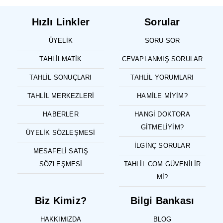
Hızlı Linkler
Sorular
ÜYELIK
SORU SOR
TAHLILMATIK
CEVAPLANMIŞ SORULAR
TAHLIL SONUÇLARI
TAHLIL YORUMLARI
TAHLIL MERKEZLERI
HAMILE MIYIM?
HABERLER
HANGI DOKTORA
GITMELIYIM?
ÜYELIK SÖZLEŞMESI
İLGINÇ SORULAR
MESAFELI SATIŞ
SÖZLEŞMESI
TAHLIL.COM GÜVENILIR
MI?
Biz Kimiz?
Bilgi Bankası
HAKKIMIZDA
BLOG