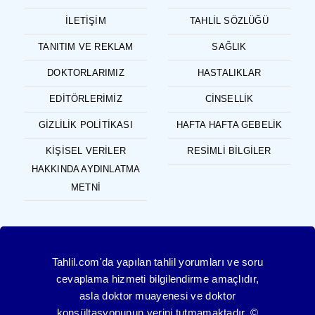
İLETIŞIM
TAHLIL SÖZLÜĞÜ
TANITIM VE REKLAM
SAĞLIK
DOKTORLARIMIZ
HASTALIKLAR
EDITÖRLERIMIZ
CINSELLIK
GIZLILIK POLITIKASI
HAFTA HAFTA GEBELIK
KIŞISEL VERILER
RESIMLI BILGILER
HAKKINDA AYDINLATMA
METNI
Tahlil.com'da yapılan tahlil yorumları ve soru
cevaplama hizmeti bilgilendirme amaçlıdır,
asla doktor muayenesi ve doktor
konsültasyonunun yerini tutmamaktadır. ©