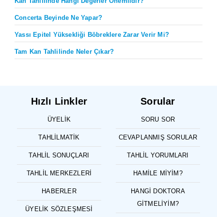
Kan Tahlilinde Hangi Değerler Önemlidir?
Concerta Beyinde Ne Yapar?
Yassı Epitel Yüksekliği Böbreklere Zarar Verir Mi?
Tam Kan Tahlilinde Neler Çıkar?
Hızlı Linkler
Sorular
ÜYELIK
SORU SOR
TAHLILMATIK
CEVAPLANMIŞ SORULAR
TAHLIL SONUÇLARI
TAHLIL YORUMLARI
TAHLIL MERKEZLERI
HAMILE MIYIM?
HABERLER
HANGI DOKTORA
GITMELIYIM?
ÜYELIK SÖZLEŞMESI