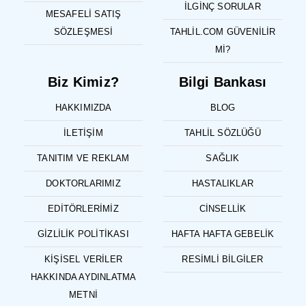
İLGINÇ SORULAR
MESAFELI SATIŞ
SÖZLEŞMESI
TAHLIL.COM GÜVENILIR
MI?
Biz Kimiz?
Bilgi Bankası
HAKKIMIZDA
BLOG
İLETIŞIM
TAHLIL SÖZLÜĞÜ
TANITIM VE REKLAM
SAĞLIK
DOKTORLARIMIZ
HASTALIKLAR
EDITÖRLERIMIZ
CINSELLIK
GIZLILIK POLITIKASI
HAFTA HAFTA GEBELIK
KIŞISEL VERILER
RESIMLI BILGILER
HAKKINDA AYDINLATMA
METNI