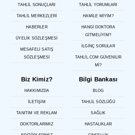
TAHLIL SONUÇLARI
TAHLIL YORUMLARI
TAHLIL MERKEZLERI
HAMILE MIYIM?
HABERLER
HANGI DOKTORA
GITMELIYIM?
ÜYELIK SÖZLEŞMESI
İLGINÇ SORULAR
MESAFELI SATIŞ
SÖZLEŞMESI
TAHLIL.COM GÜVENILIR
MI?
Biz Kimiz?
Bilgi Bankası
HAKKIMIZDA
BLOG
İLETIŞIM
TAHLIL SÖZLÜĞÜ
TANITIM VE REKLAM
SAĞLIK
DOKTORLARIMIZ
HASTALIKLAR