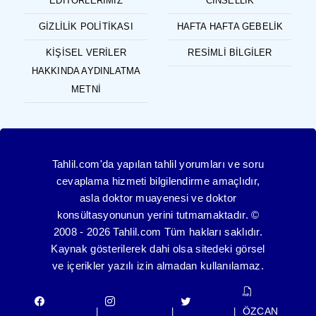
EDITÖRLERIMIZ
CINSELLIK
GIZLILIK POLITIKASI
HAFTA HAFTA GEBELIK
KIŞISEL VERILER
RESIMLI BILGILER
HAKKINDA AYDINLATMA
METNI
Tahlil.com'da yapılan tahlil yorumları ve soru
cevaplama hizmeti bilgilendirme amaçlıdır,
asla doktor muayenesi ve doktor
konsültasyonunun yerini tutmamaktadır. ©
2008 - 2026 Tahlil.com Tüm hakları saklıdır.
Kaynak gösterilerek dahi olsa sitedeki görsel
ve içerikler yazılı izin almadan kullanılamaz.
ÖZCAN
|
|
|