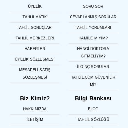
ÜYELIK
SORU SOR
TAHLILMATIK
CEVAPLANMIŞ SORULAR
TAHLIL SONUÇLARI
TAHLIL YORUMLARI
TAHLIL MERKEZLERI
HAMILE MIYIM?
HABERLER
HANGI DOKTORA
GITMELIYIM?
ÜYELIK SÖZLEŞMESI
İLGINÇ SORULAR
MESAFELI SATIŞ
SÖZLEŞMESI
TAHLIL.COM GÜVENILIR
MI?
Biz Kimiz?
Bilgi Bankası
HAKKIMIZDA
BLOG
İLETIŞIM
TAHLIL SÖZLÜĞÜ