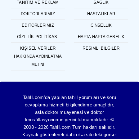
TANITIM VE REKLAM
SAĞLIK
DOKTORLARIMIZ
HASTALIKLAR
EDITÖRLERIMIZ
CINSELLIK
GIZLILIK POLITIKASI
HAFTA HAFTA GEBELIK
KIŞISEL VERILER
RESIMLI BILGILER
HAKKINDA AYDINLATMA
METNI
Tahlil.com'da yapılan tahlil yorumları ve soru
cevaplama hizmeti bilgilendirme amaçlıdır,
asla doktor muayenesi ve doktor
konsültasyonunun yerini tutmamaktadır. ©
2008 - 2026 Tahlil.com Tüm hakları saklıdır.
Kaynak gösterilerek dahi olsa sitedeki görsel