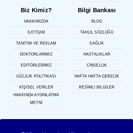
Biz Kimiz?
Bilgi Bankası
HAKKIMIZDA
BLOG
İLETIŞIM
TAHLIL SÖZLÜĞÜ
TANITIM VE REKLAM
SAĞLIK
DOKTORLARIMIZ
HASTALIKLAR
EDITÖRLERIMIZ
CINSELLIK
GIZLILIK POLITIKASI
HAFTA HAFTA GEBELIK
KIŞISEL VERILER
RESIMLI BILGILER
HAKKINDA AYDINLATMA
METNI