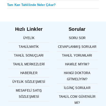
Tam Kan Tahlilinde Neler Çıkar?
Hızlı Linkler
Sorular
ÜYELIK
SORU SOR
TAHLILMATIK
CEVAPLANMIŞ SORULAR
TAHLIL SONUÇLARI
TAHLIL YORUMLARI
TAHLIL MERKEZLERI
HAMILE MIYIM?
HABERLER
HANGI DOKTORA
GITMELIYIM?
ÜYELIK SÖZLEŞMESI
İLGINÇ SORULAR
MESAFELI SATIŞ
SÖZLEŞMESI
TAHLIL.COM GÜVENILIR
MI?