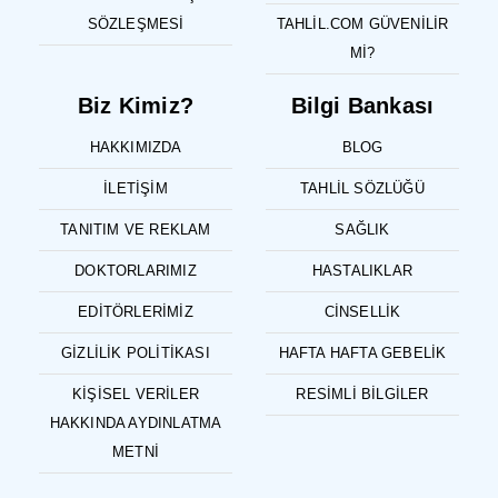
SÖZLEŞMESI
TAHLIL.COM GÜVENILIR
MI?
Biz Kimiz?
Bilgi Bankası
HAKKIMIZDA
BLOG
İLETIŞIM
TAHLIL SÖZLÜĞÜ
TANITIM VE REKLAM
SAĞLIK
DOKTORLARIMIZ
HASTALIKLAR
EDITÖRLERIMIZ
CINSELLIK
GIZLILIK POLITIKASI
HAFTA HAFTA GEBELIK
KIŞISEL VERILER
RESIMLI BILGILER
HAKKINDA AYDINLATMA
METNI