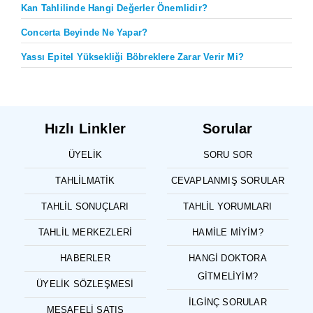
Kan Tahlilinde Hangi Değerler Önemlidir?
Concerta Beyinde Ne Yapar?
Yassı Epitel Yüksekliği Böbreklere Zarar Verir Mi?
Hızlı Linkler
Sorular
ÜYELIK
SORU SOR
TAHLILMATIK
CEVAPLANMIŞ SORULAR
TAHLIL SONUÇLARI
TAHLIL YORUMLARI
TAHLIL MERKEZLERI
HAMILE MIYIM?
HABERLER
HANGI DOKTORA
GITMELIYIM?
ÜYELIK SÖZLEŞMESI
İLGINÇ SORULAR
MESAFELI SATIŞ