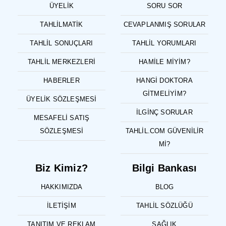
ÜYELIK
SORU SOR
TAHLILMATIK
CEVAPLANMIŞ SORULAR
TAHLIL SONUÇLARI
TAHLIL YORUMLARI
TAHLIL MERKEZLERI
HAMILE MIYIM?
HABERLER
HANGI DOKTORA
GITMELIYIM?
ÜYELIK SÖZLEŞMESI
İLGINÇ SORULAR
MESAFELI SATIŞ
SÖZLEŞMESI
TAHLIL.COM GÜVENILIR
MI?
Biz Kimiz?
Bilgi Bankası
HAKKIMIZDA
BLOG
İLETIŞIM
TAHLIL SÖZLÜĞÜ
TANITIM VE REKLAM
SAĞLIK