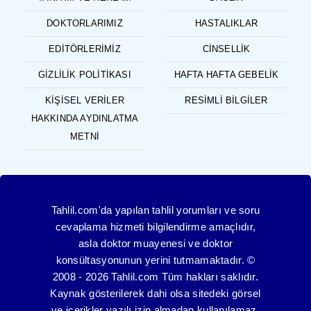
DOKTORLARIMIZ
HASTALIKLAR
EDITÖRLERIMIZ
CINSELLIK
GIZLILIK POLITIKASI
HAFTA HAFTA GEBELIK
KIŞISEL VERILER
RESIMLI BILGILER
HAKKINDA AYDINLATMA
METNI
Tahlil.com'da yapılan tahlil yorumları ve soru
cevaplama hizmeti bilgilendirme amaçlıdır,
asla doktor muayenesi ve doktor
konsültasyonunun yerini tutmamaktadır. ©
2008 - 2026 Tahlil.com Tüm hakları saklıdır.
Kaynak gösterilerek dahi olsa sitedeki görsel
ve içerikler yazılı izin almadan kullanılamaz.