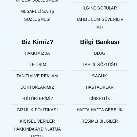
ÜYELIK SÖZLEŞMESI
İLGINÇ SORULAR
MESAFELI SATIŞ
SÖZLEŞMESI
TAHLIL.COM GÜVENILIR
MI?
Biz Kimiz?
Bilgi Bankası
HAKKIMIZDA
BLOG
İLETIŞIM
TAHLIL SÖZLÜĞÜ
TANITIM VE REKLAM
SAĞLIK
DOKTORLARIMIZ
HASTALIKLAR
EDITÖRLERIMIZ
CINSELLIK
GIZLILIK POLITIKASI
HAFTA HAFTA GEBELIK
KIŞISEL VERILER
RESIMLI BILGILER
HAKKINDA AYDINLATMA