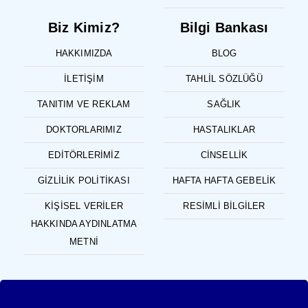
Biz Kimiz?
Bilgi Bankası
HAKKIMIZDA
BLOG
İLETIŞIM
TAHLIL SÖZLÜĞÜ
TANITIM VE REKLAM
SAĞLIK
DOKTORLARIMIZ
HASTALIKLAR
EDITÖRLERIMIZ
CINSELLIK
GIZLILIK POLITIKASI
HAFTA HAFTA GEBELIK
KIŞISEL VERILER
RESIMLI BILGILER
HAKKINDA AYDINLATMA
METNI