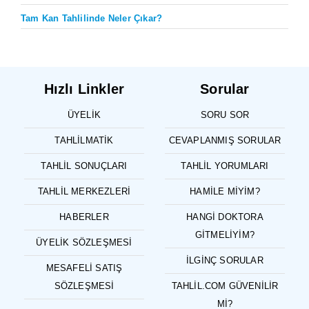
Tam Kan Tahlilinde Neler Çıkar?
Hızlı Linkler
Sorular
ÜYELIK
SORU SOR
TAHLILMATIK
CEVAPLANMIŞ SORULAR
TAHLIL SONUÇLARI
TAHLIL YORUMLARI
TAHLIL MERKEZLERI
HAMILE MIYIM?
HABERLER
HANGI DOKTORA
GITMELIYIM?
ÜYELIK SÖZLEŞMESI
İLGINÇ SORULAR
MESAFELI SATIŞ
SÖZLEŞMESI
TAHLIL.COM GÜVENILIR
MI?