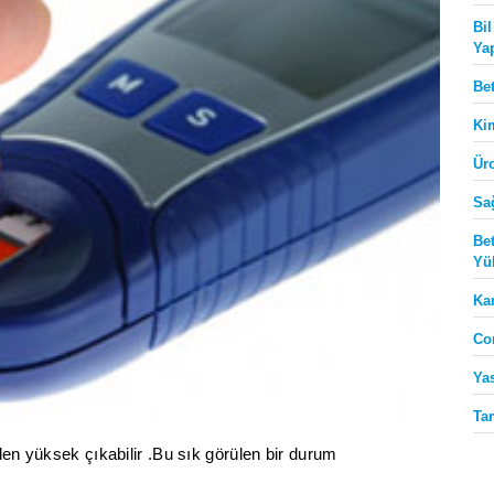
Bi
Ya
Be
Ki
Ür
Sa
Be
Yü
Ka
Co
Ya
Ta
den yüksek çıkabilir .Bu sık görülen bir durum