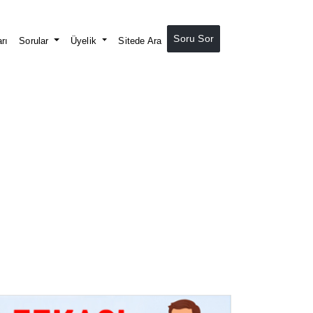
Soru Sor
rı
Sorular
Üyelik
Sitede Ara