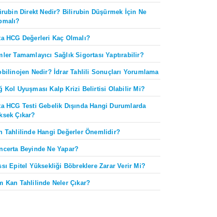
lirubin Direkt Nedir? Bilirubin Düşürmek İçin Ne
pmalı?
ta HCG Değerleri Kaç Olmalı?
mler Tamamlayıcı Sağlık Sigortası Yaptırabilir?
obilinojen Nedir? İdrar Tahlili Sonuçları Yorumlama
ğ Kol Uyuşması Kalp Krizi Belirtisi Olabilir Mi?
ta HCG Testi Gebelik Dışında Hangi Durumlarda
ksek Çıkar?
n Tahlilinde Hangi Değerler Önemlidir?
ncerta Beyinde Ne Yapar?
ssı Epitel Yüksekliği Böbreklere Zarar Verir Mi?
m Kan Tahlilinde Neler Çıkar?